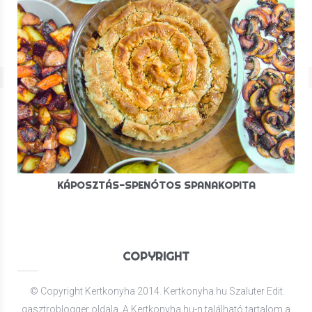
KÁPOSZTÁS-SPENÓTOS SPANAKOPITA
COPYRIGHT
© Copyright Kertkonyha 2014. Kertkonyha.hu Szaluter Edit
gasztroblogger oldala. A Kertkonyha.hu-n található tartalom a