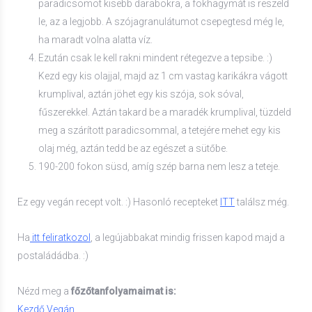
paradicsomot kisebb darabokra, a fokhagymát is reszeld
le, az a legjobb. A szójagranulátumot csepegtesd még le,
ha maradt volna alatta víz.
Ezután csak le kell rakni mindent rétegezve a tepsibe. :)
Kezd egy kis olajjal, majd az 1 cm vastag karikákra vágott
krumplival, aztán jöhet egy kis szója, sok sóval,
fűszerekkel. Aztán takard be a maradék krumplival, tüzdeld
meg a szárított paradicsommal, a tetejére mehet egy kis
olaj még, aztán tedd be az egészet a sütőbe.
190-200 fokon süsd, amíg szép barna nem lesz a teteje.
Ez egy vegán recept volt. :) Hasonló recepteket
ITT
találsz még.
Ha
itt feliratkozol
, a legújabbakat mindig frissen kapod majd a
postaládádba. :)
Nézd meg a
főzőtanfolyamaimat is:
Kezdő Vegán