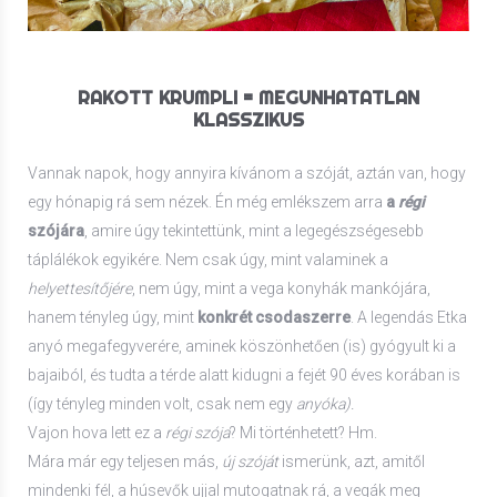
RAKOTT KRUMPLI = MEGUNHATATLAN
KLASSZIKUS
Vannak napok, hogy annyira kívánom a szóját, aztán van, hogy
egy hónapig rá sem nézek. Én még emlékszem arra
a
régi
szójára
, amire úgy tekintettünk, mint a legegészségesebb
táplálékok egyikére. Nem csak úgy, mint valaminek a
helyettesítőjére
, nem úgy, mint a vega konyhák mankójára,
hanem tényleg úgy, mint
konkrét csodaszerre
. A legendás Etka
anyó megafegyverére, aminek köszönhetően (is) gyógyult ki a
bajaiból, és tudta a térde alatt kidugni a fejét 90 éves korában is
(így tényleg minden volt, csak nem egy
anyóka).
Vajon hova lett ez a
régi szója
? Mi történhetett? Hm.
Mára már egy teljesen más,
új szóját
ismerünk, azt, amitől
mindenki fél, a húsevők ujjal mutogatnak rá, a vegák meg