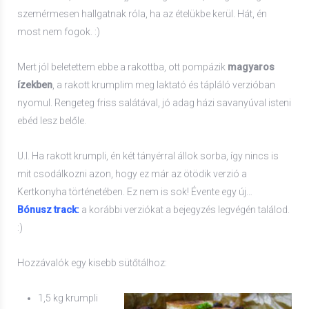
szemérmesen hallgatnak róla, ha az ételükbe kerül. Hát, én
most nem fogok. :)
Mert jól beletettem ebbe a rakottba, ott pompázik
magyaros
ízekben
, a rakott krumplim meg laktató és tápláló verzióban
nyomul. Rengeteg friss salátával, jó adag házi savanyúval isteni
ebéd lesz belőle.
U.I. Ha rakott krumpli, én két tányérral állok sorba, így nincs is
mit csodálkozni azon, hogy ez már az ötödik verzió a
Kertkonyha történetében. Ez nem is sok! Évente egy új…
Bónusz track:
a korábbi verziókat a bejegyzés legvégén találod.
:)
Hozzávalók egy kisebb sütőtálhoz:
1,5 kg krumpli