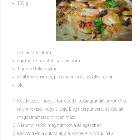
100 g
szójagranulátum
egy marék szárított paradicsom
1 gerezd fokhagyma
őrölt köménymag, pirospaprika és só ízlés szerint
olaj
Kezdd azzal, hogy leforrázod a szójagranulátumot. Önts
rá annyi vizet, hogy ellepje. Elég neki pár perc, és ezalatt
megcsinálhatsz minden mást.
A krumplit főzd meg hámozva és egészben.
Készítsd elő a sütőtálat, a fűszereket is. Vágd fel a