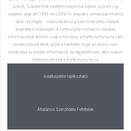
szerző, Szaluter Edit szellemi tulajdonát képezi, szerzői jogi
védelem alatt áll (1999. évi LXXVI. tv. alapján), annak bárminemű
– akár részleges – másolásához a szerző előzetes írásbeli
engedélye szükséges. A Kertkonyha honlapról cikkeket,
információkat átvenni csak a forrásra, a Kertkonyha.hu-ra való
hivatkozással lehet, azzal a feltétellel, hogy az átvevő nem
módosítja az eredeti információt, és egyértelműen, aktív webes
linkkel hivatkozik a Kertkonyha.hu-ra.
Adatkezelési tájékoztató
Általános Szerződési Feltételek