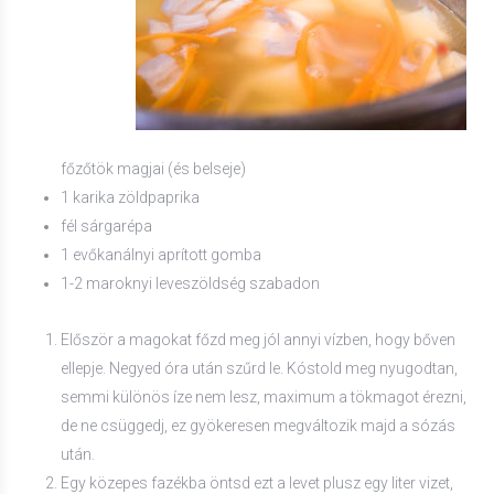
főzőtök magjai (és belseje)
1 karika zöldpaprika
fél sárgarépa
1 evőkanálnyi aprított gomba
1-2 maroknyi leveszöldség szabadon
Először a magokat főzd meg jól annyi vízben, hogy bőven
ellepje. Negyed óra után szűrd le. Kóstold meg nyugodtan,
semmi különös íze nem lesz, maximum a tökmagot érezni,
de ne csüggedj, ez gyökeresen megváltozik majd a sózás
után.
Egy közepes fazékba öntsd ezt a levet plusz egy liter vizet,