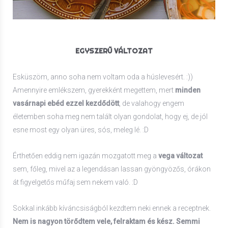
EGYSZERŰ VÁLTOZAT
Esküszöm, anno soha nem voltam oda a húslevesért. :))
Amennyire emlékszem, gyerekként megettem, mert
minden
vasárnapi ebéd ezzel kezdődött
, de valahogy engem
életemben soha meg nem talált olyan gondolat, hogy ej, de jól
esne most egy olyan üres, sós, meleg lé. :D
Érthetően eddig nem igazán mozgatott meg a
vega változat
sem, főleg, mivel az a legendásan lassan gyöngyözős, órákon
át figyelgetős műfaj sem nekem való. :D
Sokkal inkább kíváncsiságból kezdtem neki ennek a receptnek.
Nem is nagyon törődtem vele, felraktam és kész.
Semmi