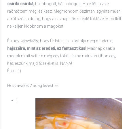
csiribi csiribá,
ha lobogott, hát, lobogott. Ha elfőtt a vize,
ráöntöttem még, és kész. Megmondom őszintén, egyértelműen
arról szólt a dolog, hogy az aznapi főszereplő tökfőzelék mellett
ne kelljen kidobnom a magokat.
És úgy
végződött
, hogy Úr Isten, ezt kóstolja meg mindenki,
hajszálra, mint az eredeti,
ez fantasztikus!
Másnap csak a
magok miatt vettem még egy tököt, és ha már van itthon egy,
hát, eszünk majd főzeléket is. NANÁ!
Éljen! :))
Hozzávalók 2 adag leveshez
1