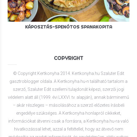
KÁPOSZTÁS-SPENÓTOS SPANAKOPITA
COPYRIGHT
© Copyright Kertkonyha 2014. Kertkonyha.hu Szaluter Edit
gasztroblogger oldala. A Kertkonyha.hu-n található tartalom a
szerző, Szaluter Edit szellemi tulajdonát képezi, szerzői jogi
védelem alatt áll (1999. évi LXXVI. tv. alapján), annak bárminemű
– akár részleges – másolásához a szerző előzetes írásbeli
engedélye szükséges. A Kertkonyha honlapról cikkeket,
információkat átvenni csak a forrásra, a Kertkonyha.hu-ra való
hivatkozással lehet, azzal a feltétellel, hogy az átvevő nem
módosítja az eredeti információt, és egyértelműen, aktív webes