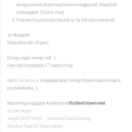
és egyszerűen főzd meg benne a megpucolt, felaprított
zöldségeket. Sózd is meg!
Főzhetsz hozzá külön tésztát is, ha fokozni szeretnéd.
Jó étvágyat!
Elkészítési idő: 25 perc
Ez egy vegán recept volt. :)
Hasonló recepteket
ITT
találsz még.
Ha
itt feliratkozol
, a legújabbakat mindig frissen kapod majd a
postaládádba. :)
Nézd meg a legújabb Kertkonyha
főzőtanfolyamokat
:
Kezdő Vegán
Vegán MUST HAVE – a kötelező alapcsomag
Növényi Tejek és Tejtermékek I