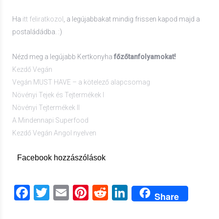
Ha
itt feliratkozol
, a legújabbakat mindig frissen kapod majd a
postaládádba. :)
Nézd meg a legújabb Kertkonyha
főzőtanfolyamokat!
Kezdő Vegán
Vegán MUST HAVE – a kötelező alapcsomag
Növényi Tejek és Tejtermékek I
Növényi Tejtermékek II
A Mindennapi Superfood
Kezdő Vegán Angol nyelven
Facebook hozzászólások
Facebook
Twitter
Email
Pinterest
Reddit
LinkedIn
Share