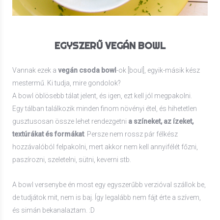
EGYSZERŰ VEGÁN BOWL
Vannak ezek a
vegán csoda bowl
-ok [boul], egyik-másik kész
mestermű. Ki tudja, mire gondolok?
A bowl öblösebb tálat jelent, és igen, ezt kell jól megpakolni.
Egy tálban találkozik minden finom növényi étel, és hihetetlen
gusztusosan össze lehet rendezgetni
a színeket, az ízeket,
textúrákat és formákat
. Persze nem rossz pár félkész
hozzávalóból felpakolni, mert akkor nem kell annyifélét főzni,
paszírozni, szeletelni, sütni, keverni stb.
A bowl versenybe én most egy egyszerűbb verzióval szállok be,
de tudjátok mit, nem is baj. Így legalább nem fájt érte a szívem,
és simán bekanalaztam. :D