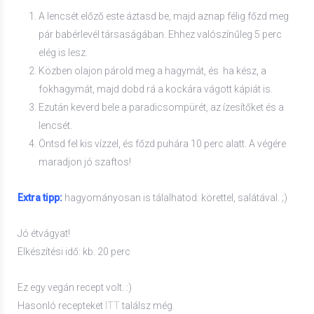
A lencsét előző este áztasd be, majd aznap félig főzd meg
pár babérlevél társaságában. Ehhez valószínűleg 5 perc
elég is lesz.
Közben olajon párold meg a hagymát, és ha kész, a
fokhagymát, majd dobd rá a kockára vágott kápiát is.
Ezután keverd bele a paradicsompürét, az ízesítőket és a
lencsét.
Öntsd fel kis vízzel, és főzd puhára 10 perc alatt. A végére
maradjon jó szaftos!
Extra tipp:
hagyományosan is tálalhatod: körettel, salátával. ;)
Jó étvágyat!
Elkészítési idő: kb. 20 perc
Ez egy vegán recept volt. :)
Hasonló recepteket
ITT
találsz még.