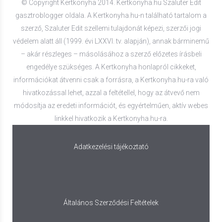
© Copyright Kertkonyha 2014. Kertkonyha.hu Szaluter Edit
gasztroblogger oldala. A Kertkonyha.hu-n található tartalom a
szerző, Szaluter Edit szellemi tulajdonát képezi, szerzői jogi
védelem alatt áll (1999. évi LXXVI. tv. alapján), annak bárminemű
– akár részleges – másolásához a szerző előzetes írásbeli
engedélye szükséges. A Kertkonyha honlapról cikkeket,
információkat átvenni csak a forrásra, a Kertkonyha.hu-ra való
hivatkozással lehet, azzal a feltétellel, hogy az átvevő nem
módosítja az eredeti információt, és egyértelműen, aktív webes
linkkel hivatkozik a Kertkonyha.hu-ra.
Adatkezelési tájékoztató
Általános Szerződési Feltételek