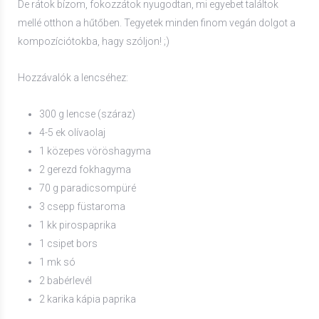
De rátok bízom, fokozzátok nyugodtan, mi egyebet találtok
mellé otthon a hűtőben. Tegyetek minden finom vegán dolgot a
kompozíciótokba, hagy szóljon! ;)
Hozzávalók a lencséhez:
300 g lencse (száraz)
4-5 ek olívaolaj
1 közepes vöröshagyma
2 gerezd fokhagyma
70 g paradicsompüré
3 csepp füstaroma
1 kk pirospaprika
1 csipet bors
1 mk só
2 babérlevél
2 karika kápia paprika