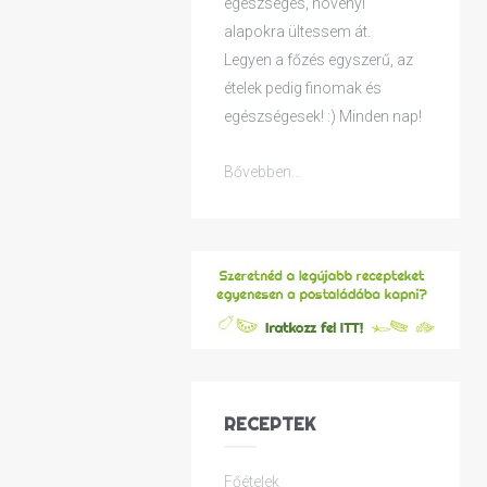
egészséges, növényi
alapokra ültessem át.
Legyen a főzés egyszerű, az
ételek pedig finomak és
egészségesek! :) Minden nap!
Bővebben...
RECEPTEK
Főételek