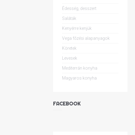
Édesség, desszert
Saláták
Kenyérre kenjük
Vega főzési alapanyagok
Köretek
Levesek
Mediterrán konyha
Magyaros konyha
FACEBOOK