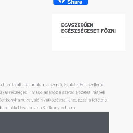
Share
EGYSZERŰEN
EGÉSZSÉGESET FŐZNI
hu-n található tartalom a szerző, Szaluter Edit szellemi
 – akár részleges – másolásához a szerző előzetes írásbeli
tkonyha.hu-ra való hivatkozással lehet, azzal a feltétellel,
es linkkel hivatkozik a Kertkonyha.hu-ra.