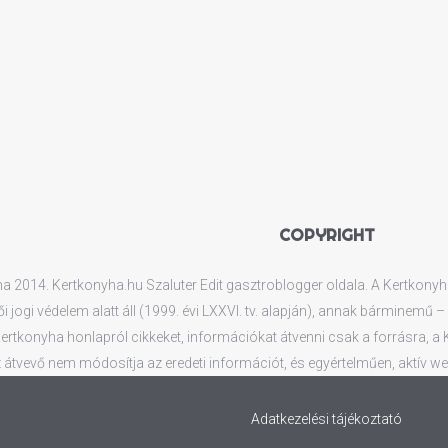
COPYRIGHT
 2014. Kertkonyha.hu Szaluter Edit gasztroblogger oldala. A Kertkonyha.
ői jogi védelem alatt áll (1999. évi LXXVI. tv. alapján), annak bárminemű
rtkonyha honlapról cikkeket, információkat átvenni csak a forrásra, a Ker
 átvevő nem módosítja az eredeti információt, és egyértelműen, aktív web
Adatkezelési tájékoztató