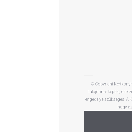
© Copyright Kertkonyha
tulajdonát képezi, szerz
engedélye szükséges. A Ke
hogy az