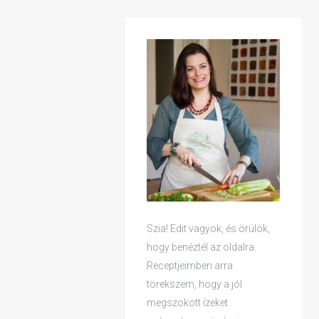
YAGOK
 KONYHA
/
RECEPTEK
Szia! Edit vagyok, és örülök,
hogy benéztél az oldalra.
Receptjeimben arra
törekszem, hogy a jól
megszokott ízeket