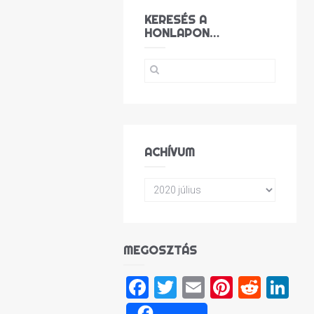
KERESÉS A
HONLAPON…
ACHÍVUM
MEGOSZTÁS
Facebook
Twitter
Email
Pinteres
Reddi
Li