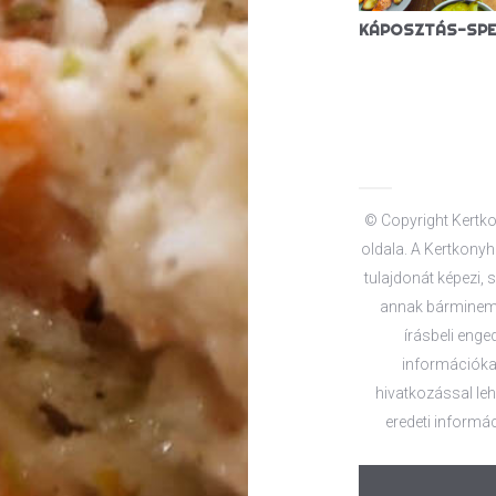
SZÉKELYKÁPOSZTA (VEGÁN)
© Copyright Kertko
oldala. A Kertkonyha
tulajdonát képezi, s
annak bárminemű
írásbeli enge
információkat
hivatkozással lehe
eredeti informác