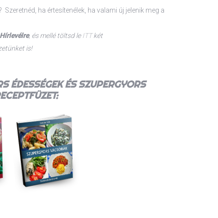
? Szeretnéd, ha értesítenélek, ha valami új jelenik meg a
Hírlevélre
, és mellé t
öltsd le
ITT
két
etünket is!
S ÉDESSÉGEK
ÉS
SZUPERGYORS
ECEPTFÜZET: