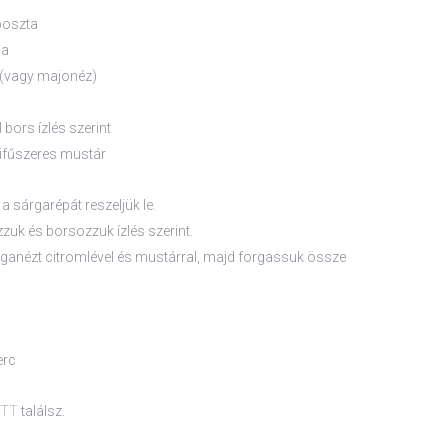
poszta
pa
(vagy majonéz)
bors ízlés szerint
tifűszeres mustár
a sárgarépát reszeljük le.
zuk és borsozzuk ízlés szerint.
veganézt citromlével és mustárral, majd forgassuk össze
erc
ITT
találsz.