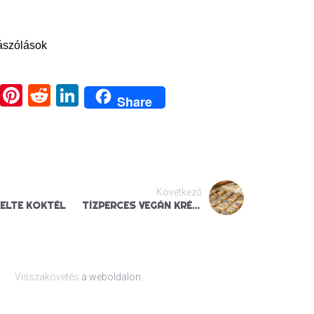
ászólások
ook
tter
Email
Pinterest
Reddit
LinkedIn
Share
Következő
ELTE KOKTÉL
TÍZPERCES VEGÁN KRÉKER
Visszakövetés
a weboldalon.