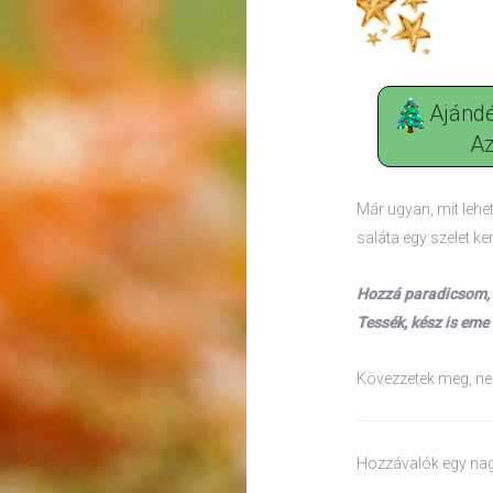
Ajándé
Az
Már ugyan, mit lehe
saláta egy szelet ke
Hozzá paradicsom, 
Tessék, kész is eme
Kövezzetek meg, nek
Hozzávalók egy nag