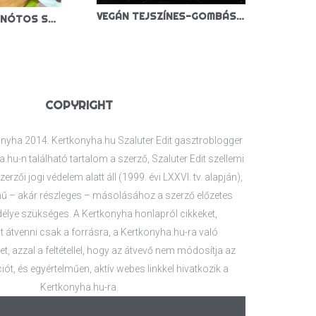
VEGÁN TEJSZÍNES-GOMBÁS TÉSZTA
KÁPOSZTÁS-SPENÓTOS SPANAKOPITA
COPYRIGHT
nyha 2014. Kertkonyha.hu Szaluter Edit gasztroblogger
.hu-n található tartalom a szerző, Szaluter Edit szellemi
zerzői jogi védelem alatt áll (1999. évi LXXVI. tv. alapján),
 – akár részleges – másolásához a szerző előzetes
délye szükséges. A Kertkonyha honlapról cikkeket,
 átvenni csak a forrásra, a Kertkonyha.hu-ra való
t, azzal a feltétellel, hogy az átvevő nem módosítja az
iót, és egyértelműen, aktív webes linkkel hivatkozik a
Kertkonyha.hu-ra.