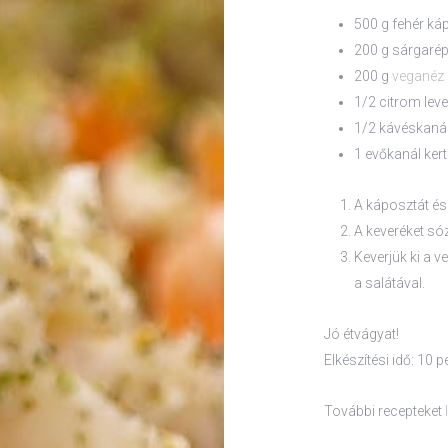
500 g fehér ká
200 g sárgaré
200 g
veganéz
1/2 citrom leve
1/2 kávéskanál 
1 evőkanál ker
A káposztát és 
A keveréket sóz
Keverjük ki a 
a salátával.
Jó étvágyat!
Elkészítési idő: 10 p
További recepteket