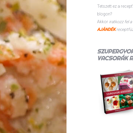
Tetszett ez a recept
blogon?
Akkor
iratkozz fel a
AJÁNDÉK
receptfüz
SZUPERGYOR
VACSORÁK
R