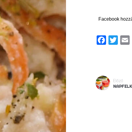
Facebook hozz
Faceb
Twi
Előző
NAPFELK