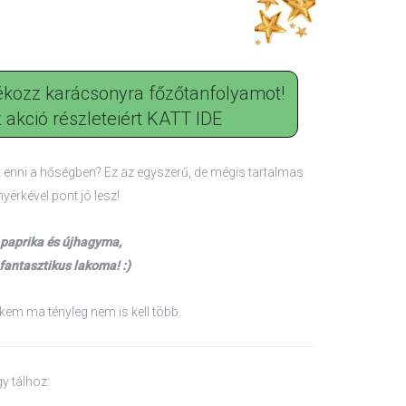
kozz karácsonyra főzőtanfolyamot!
 akció részleteiért KATT IDE
t enni a hőségben? Ez az egyszerű, de mégis tartalmas
nyérkével pont jó lesz!
paprika és újhagyma,
 fantasztikus lakoma! :)
em ma tényleg nem is kell több.
y tálhoz: