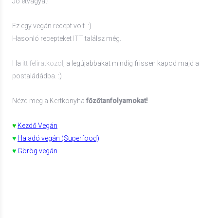
Jó étvágyat!
Ez egy vegán recept volt. :)
Hasonló recepteket
ITT
találsz még.
Ha
itt feliratkozol
, a legújabbakat mindig frissen kapod majd a
postaládádba. :)
Nézd meg a Kertkonyha
főzőtanfolyamokat!
♥
Kezdő Vegán
♥
Haladó vegán (Superfood)
♥
Görög vegán