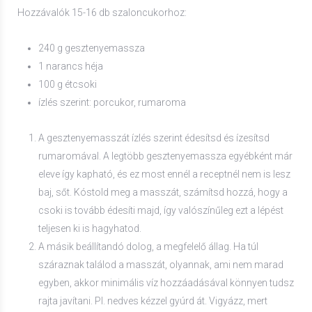
Hozzávalók 15-16 db szaloncukorhoz:
240 g gesztenyemassza
1 narancs héja
100 g étcsoki
ízlés szerint: porcukor, rumaroma
A gesztenyemasszát ízlés szerint édesítsd és ízesítsd
rumaromával. A legtöbb gesztenyemassza egyébként már
eleve így kapható, és ez most ennél a receptnél nem is lesz
baj, sőt. Kóstold meg a masszát, számítsd hozzá, hogy a
csoki is tovább édesíti majd, így valószínűleg ezt a lépést
teljesen ki is hagyhatod.
A másik beállítandó dolog, a megfelelő állag. Ha túl
száraznak találod a masszát, olyannak, ami nem marad
egyben, akkor minimális víz hozzáadásával könnyen tudsz
rajta javítani. Pl. nedves kézzel gyúrd át. Vigyázz, mert