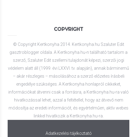
COPYRIGHT
© Copyright Kertkonyha 2014. Kertkonyha.hu Szaluter Edit
gasztroblogger oldala. A Kertkonyha.hu-n található tartalom a
szerző, Szaluter Edit szellemi tulajdonát képezi, szerzői jogi
védelem alatt áll (1999. évi LXXVI. tv. alapján), annak bárminemű
– akár részleges – másolásához a szerző előzetes írásbeli
engedélye szükséges. A Kertkonyha honlapról cikkeket,
információkat átvenni csak a forrásra, a Kertkonyha.hu-ra való
hivatkozással lehet, azzal a feltétellel, hogy az átvevő nem
módosítja az eredeti információt, és egyértelműen, aktív webes
linkkel hivatkozik a Kertkonyha.hu-ra.
Adatkezelési tájékoztató