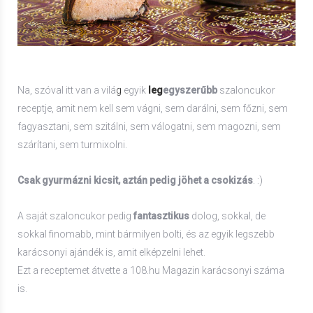
Na, szóval itt van a vilá
g
egyik
leg
egyszerűbb
szaloncukor
receptje, amit nem kell sem vágni, sem darálni, sem főzni, sem
fagyasztani, sem szitálni, sem válogatni, sem magozni, sem
szárítani, sem turmixolni.
Csak gyurmázni kicsit, aztán pedig jöhet a csokizás
. :)
A saját szaloncukor pedig
fantasztikus
dolog, sokkal, de
sokkal finomabb, mint bármilyen bolti, és az egyik legszebb
karácsonyi ajándék is, amit elképzelni lehet.
Ezt a receptemet átvette a 108.hu Magazin karácsonyi száma
is.