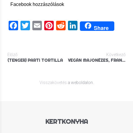
Facebook hozzászólások
Facebook
Twitter
Email
Pinterest
Reddit
LinkedIn
Share
Előző
Következő
(TENGER) PARTI TORTILLA
VEGÁN MAJONÉZES, FRANKFURTI KRUMPLISALÁTA
Visszakövetés
a weboldalon.
KERTKONYHA