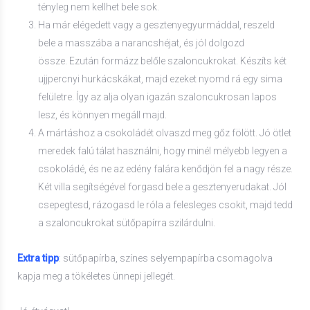
tényleg nem kellhet bele sok.
Ha már elégedett vagy a gesztenyegyurmáddal, reszeld
bele a masszába a narancshéjat, és jól dolgozd
össze. Ezután formázz belőle szaloncukrokat. Készíts két
ujjpercnyi hurkácskákat, majd ezeket nyomd rá egy sima
felületre. Így az alja olyan igazán szaloncukrosan lapos
lesz, és könnyen megáll majd.
A mártáshoz a csokoládét olvaszd meg gőz fölött. Jó ötlet
meredek falú tálat használni, hogy minél mélyebb legyen a
csokoládé, és ne az edény falára kenődjön fel a nagy része.
Két villa segítségével forgasd bele a gesztenyerudakat. Jól
csepegtesd, rázogasd le róla a felesleges csokit, majd tedd
a szaloncukrokat sütőpapírra szilárdulni.
Extra tipp
: sütőpapírba, színes selyempapírba csomagolva
kapja meg a tökéletes ünnepi jellegét.