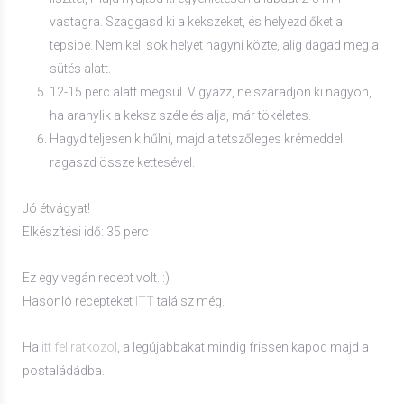
vastagra. Szaggasd ki a kekszeket, és helyezd őket a
tepsibe. Nem kell sok helyet hagyni közte, alig dagad meg a
sütés alatt.
12-15 perc alatt megsül. Vigyázz, ne száradjon ki nagyon,
ha aranylik a keksz széle és alja, már tökéletes.
Hagyd teljesen kihűlni, majd a tetszőleges krémeddel
ragaszd össze kettesével.
Jó étvágyat!
Elkészítési idő: 35 perc
Ez egy vegán recept volt. :)
Hasonló recepteket
ITT
találsz még.
Ha
itt feliratkozol
, a legújabbakat mindig frissen kapod majd a
postaládádba.