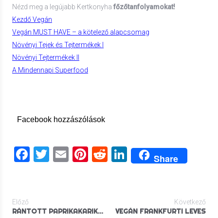
Nézd meg a legújabb Kertkonyha
főzőtanfolyamokat!
Kezdő Vegán
Vegán MUST HAVE – a kötelező alapcsomag
Növényi Tejek és Tejtermékek I
Növényi Tejtermékek II
A Mindennapi Superfood
Facebook hozzászólások
Facebook
Twitter
Email
Pinterest
Reddit
LinkedIn
Share
Előző
Következő
RÁNTOTT PAPRIKAKARIKÁK
VEGÁN FRANKFURTI LEVES