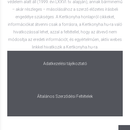
védelem alatt áll (1999. évi LXXVI. tv. alapján), annak bárminemű
– akár részleges – másolásához a szerző előzetes írásbeli
engedélye szükséges. A Kertkonyha honlapról cikkeket,
információkat átvenni csak a forrásra, a Kertkonyha.hu-ra való
hivatkozással lehet, azzal a feltétellel, hogy az átvevő nem
módosítja az eredeti információt, és egyértelműen, aktív webes
linkkel hivatkozik a Kertkonyha.hu-ra.
Adatkezelési tájékoztató
Általános Szerződési Feltételek