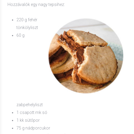
Hozzávalók egy nagy tepsihez:
220 g fehér
tönkölyliszt
60 g
zabpehelyliszt
1 csapott mk só
1 kk sütőpor
75 g nádporcukor