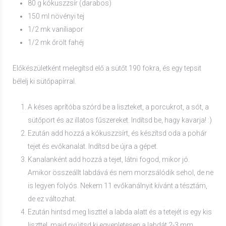
80 g kókuszzsír (darabos)
150 ml növényi tej
1/2 mk vaníliapor
1/2 mk őrölt fahéj
Előkészületként melegítsd elő a sütőt 190 fokra, és egy tepsit
bélelj ki sütőpapírral.
A késes aprítóba szórd be a liszteket, a porcukrot, a sót, a
sütőport és az illatos fűszereket. Indítsd be, hagy kavarja! :)
Ezután add hozzá a kókuszzsírt, és készítsd oda a pohár
tejet és evőkanalat. Indítsd be újra a gépet.
Kanalanként add hozzá a tejet, látni fogod, mikor jó.
Amikor összeállt labdává és nem morzsálódik sehol, de ne
is legyen folyós. Nekem 11 evőkanálnyit kívánt a tésztám,
de ez változhat.
Ezután hintsd meg liszttel a labda alatt és a tetejét is egy kis
liszttel, majd nyújtsd ki egyenletesen a labdát 2-3 mm