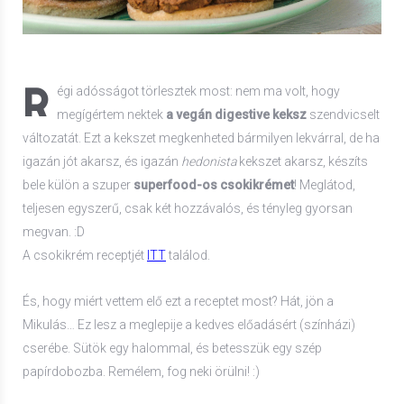
R
égi adósságot törlesztek most: nem ma volt, hogy
megígértem nektek
a vegán digestive keksz
szendvicselt
változatát. Ezt a kekszet megkenheted bármilyen lekvárral, de ha
igazán jót akarsz, és igazán
hedonista
kekszet akarsz, készíts
bele külön a szuper
superfood-os csokikrémet
! Meglátod,
teljesen egyszerű, csak két hozzávalós, és tényleg gyorsan
megvan. :D
A csokikrém receptjét
ITT
találod.
És, hogy miért vettem elő ezt a receptet most? Hát, jön a
Mikulás… Ez lesz a meglepije a kedves előadásért (színházi)
cserébe. Sütök egy halommal, és betesszük egy szép
papírdobozba. Remélem, fog neki örülni! :)