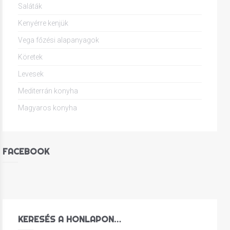
Saláták
Kenyérre kenjük
Vega főzési alapanyagok
Köretek
Levesek
Mediterrán konyha
Magyaros konyha
FACEBOOK
KERESÉS A HONLAPON…