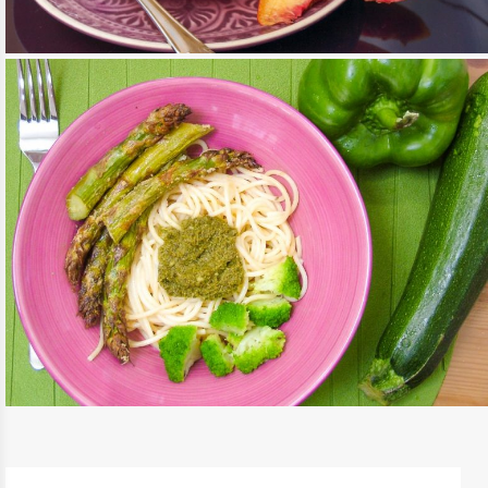
INDIAI TÁPIÓKA PUDING
TOVÁBB OLVASOM
ÉDESSÉG, DESSZERT
/
RECEPTEK
TRIPLA ZÖLD: SPÁRGA, SPAGETTI,
BROKKOLI
TOVÁBB OLVASOM
FŐÉTELEK
/
MEDITERRÁN KONYHA