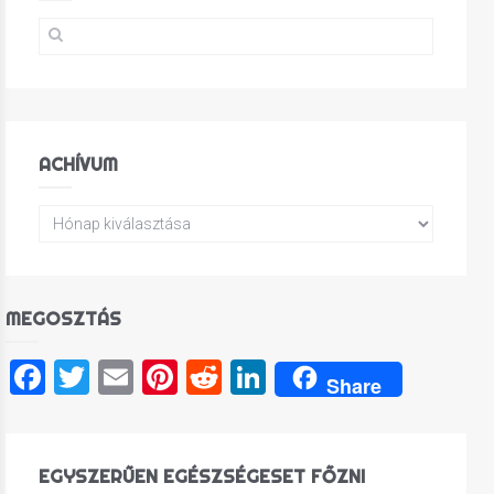
ACHÍVUM
MEGOSZTÁS
Facebook
Twitter
Email
Pinterest
Reddit
LinkedIn
Share
EGYSZERŰEN EGÉSZSÉGESET FŐZNI