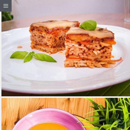
RAKOTT SPAGETTI
TOVÁBB OLVASOM
MEDITERRÁN KONYHA
/
RECEPTEK