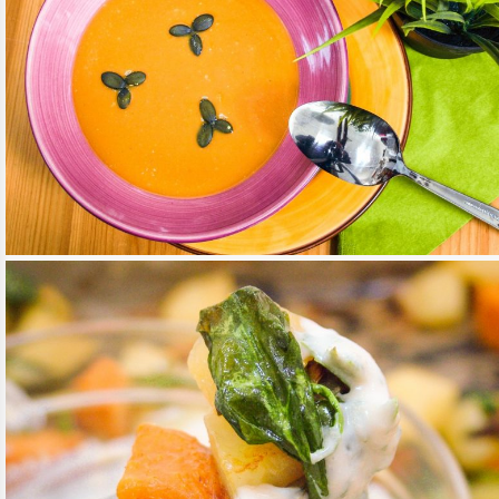
VEGÁN SÜTŐTÖK KRÉMLEVES
TOVÁBB OLVASOM
RECEPTEK