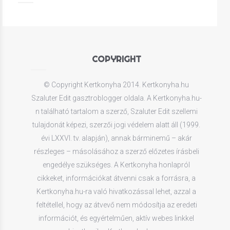
COPYRIGHT
© Copyright Kertkonyha 2014. Kertkonyha.hu
Szaluter Edit gasztroblogger oldala. A Kertkonyha.hu-
n található tartalom a szerző, Szaluter Edit szellemi
tulajdonát képezi, szerzői jogi védelem alatt áll (1999.
évi LXXVI. tv. alapján), annak bárminemű – akár
részleges – másolásához a szerző előzetes írásbeli
engedélye szükséges. A Kertkonyha honlapról
cikkeket, információkat átvenni csak a forrásra, a
Kertkonyha.hu-ra való hivatkozással lehet, azzal a
feltétellel, hogy az átvevő nem módosítja az eredeti
információt, és egyértelműen, aktív webes linkkel