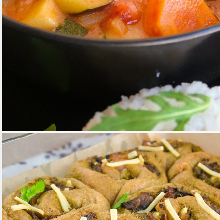
“MI VAN ITTHON” ZÖLDSÉGRAGU
TOVÁBB OLVASOM
FŐÉTELEK
/
MEDITERRÁN KONYHA