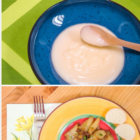
VEGÁN BESAMEL
TOVÁBB OLVASOM
ITEMS
/
MAGYAROS KONYHA
/
MEDITERRÁN KONYHA