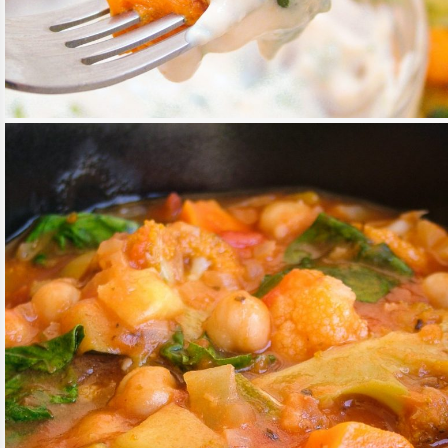
TEPSIS VEGYES KRUMPLI SPENÓTTAL
TOVÁBB OLVASOM
FŐÉTELEK
/
KÖRETEK
/
MAGYAROS KONYHA