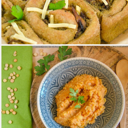
GOMBÁS-PESZTÓS CSIGÁK
TOVÁBB OLVASOM
FŐÉTELEK
/
MEDITERRÁN KONYHA
SÁRGABORSÓ HUMMUSZ