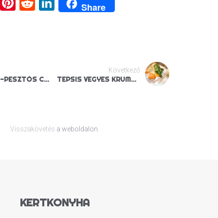
ook
tter
Email
Pinterest
Reddit
LinkedIn
Share
Következő
GOMBÁS-PESZTÓS CSIGÁK
TEPSIS VEGYES KRUMPLI SPENÓTTAL
Visszakövetés
a weboldalon.
KERTKONYHA