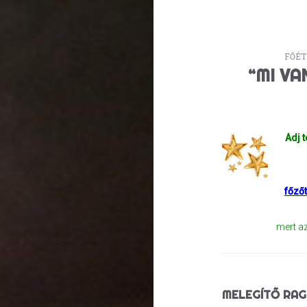
FŐÉT
“MI V
Adj 
főző
mert az
MELEGÍTŐ RAG