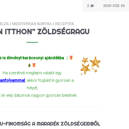
2
2020-SZE-29
ELEK
/
MEDITERRÁN KONYHA
/
RECEPTEK
AN ITTHON” ZÖLDSÉGRAGU
te is élményt karácsonyi ajándékba
. :)
Ha szeretnél meglepni valakit egy
tanfolyammal
, akkor foglald le gyorsan a
helyet,
 év eleji dátumok nagyon gyorsan betelnek.
U-FINOMSÁG A MARADÉK ZÖLDSÉGEIDBŐL