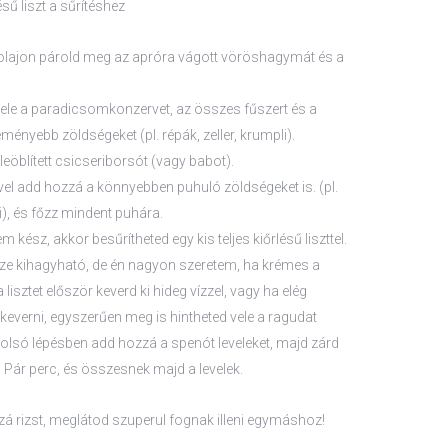
lésű liszt a sűrítéshez
olajon párold meg az apróra vágott vöröshagymát és a
ele a paradicsomkonzervet, az összes fűszert és a
ményebb zöldségeket (pl. répák, zeller, krumpli).
eöblített csicseriborsót (vagy babot).
ével add hozzá a könnyebben puhuló zöldségeket is. (pl.
li), és főzz mindent puhára.
kész, akkor besűrítheted egy kis teljes kiőrlésű liszttel.
sze kihagyható, de én nagyon szeretem, ha krémes a
 lisztet először keverd ki hideg vízzel, vagy ha elég
keverni, egyszerűen meg is hintheted vele a ragudat
utolsó lépésben add hozzá a spenót leveleket, majd zárd
et. Pár perc, és összesnek majd a levelek.
á rizst, meglátod szuperul fognak illeni egymáshoz!