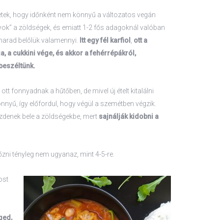
etek, hogy időnként nem könnyű a változatos vegán
gyok” a zöldségek, és emiatt 1-2 fős adagoknál valóban
arad belőlük valamennyi.
Itt egy fél karfiol
,
ott a
a, a cukkini vége, és akkor a fehérrépákról,
 beszéltünk.
 ott fonnyadnak a hűtőben, de mivel új ételt kitalálni
nyű, így előfordul, hogy végül a szemétben végzik.
zdenek bele a zöldségekbe, mert
sajnálják kidobni a
főzni tényleg nem ugyanaz, mint 4-5-re.
ost
ged,