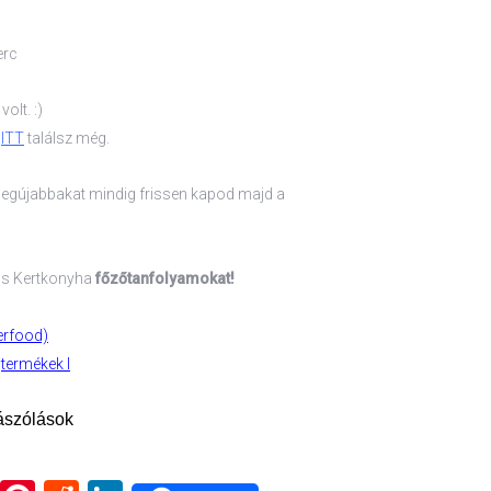
erc
olt. :)
t
ITT
találsz még.
a legújabbakat mindig frissen kapod majd a
is Kertkonyha
főzőtanfolyamokat!
erfood)
jtermékek I
ászólások