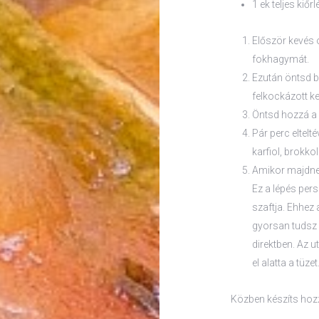
1 ek teljes kiőr
Először kevés 
fokhagymát.
Ezután öntsd b
felkockázott ke
Öntsd hozzá a l
Pár perc eltelt
karfiol, brokko
Amikor majdnem 
Ez a lépés per
szaftja. Ehhez a
gyorsan tudsz 
direktben. Az 
el alatta a tüz
Közben készíts hozz