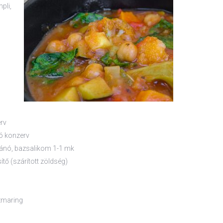
pli,
rv
ó konzerv
gánó, bazsalikom 1-1 mk
sítő (szárított zöldség)
ozmaring