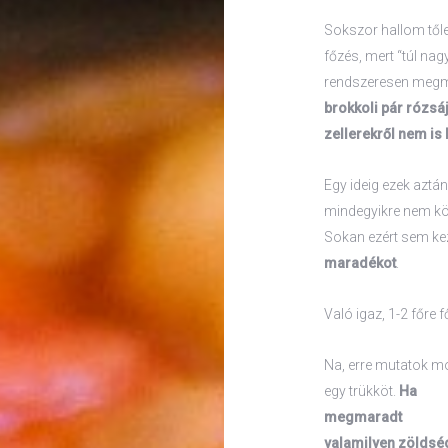
Sokszor hallom től
főzés, mert “túl na
rendszeresen megm
brokkoli pár rózsáj
zellerekről nem is
Egy ideig ezek aztán
mindegyikre nem kön
Sokan ezért sem ke
maradékot
.
Való igaz, 1-2 főre 
Na, erre mutatok m
egy trükköt.
Ha
megmaradt
valamilyen zöldsé