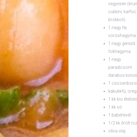
vegyesen (krum
cukkini, karfiol,
brokkoli)
1 nagy fej
vöröshagyma
1 nagy gerezd
fokhagyma
1 nagy
paradicsom
darabos konze
1 csicseribors
kakukkfű, ore
1 kk bio ételíze
1 kk só
1 babérlevél
1/2 kk őrölt r
olíva olaj