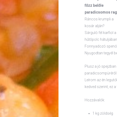
főzz belőle
paradicsomos rag
Ráncos krumpli a
kosár alján?
Sárguló fél karfiol a
hűtőpolc hátuljába
Fonnyadozó spenó
Nyugodtan tegyél b
Plusz a jó spejzban
paradicsompüréről n
Leírom az én legutó
kedved szerint, ez a
Hozzávalók:
1 kg zöldség