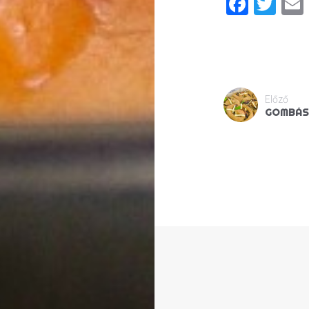
Faceb
Twi
Előző