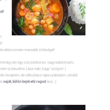
ut!
n?
t?
ele ebbe minden maradék zöldséget!
 mindig van egy csicseriborsó- vagy babkonzerv,
em is beszélve. Láss neki, hagy’ szóljon! :)
bbi receptem, de változtass rajta szabadon, variáld
 te
saját, külön bejáratú ragud
lesz. :)