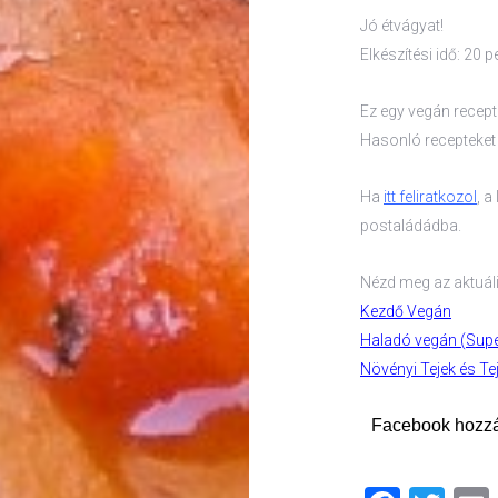
Jó étvágyat!
Elkészítési idő: 20 p
Ez egy vegán recept v
Hasonló recepteke
Ha
itt feliratkozol
, 
postaládádba.
Nézd meg az aktuál
Kezdő Vegán
Haladó vegán (Sup
Növényi Tejek és Te
Facebook hozz