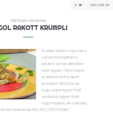
11
2021-SZE-24
FŐÉTELEK
/
RECEPTEK
GOL RAKOTT KRUMPLI
Az elején jártam, még csak a
szószt kóstolgattam a
kanálról, de már elkezdtem
azon agyalni, milyen legyen
az ételfotó erről a rakott
krumpliról. Mert muszáj,
hogy szuper legyen! Őrült
gusztusos legyen! Azért,
hogy mindenki, aki csak látja,
, mert ezt mindenkinek MEG KELL KÓSTOLNIA!