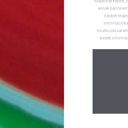
tulajdonát képezi, s
annak bárminemű
írásbeli enge
információkat
hivatkozással lehe
eredeti informác