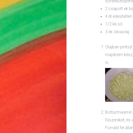
sörélesztőpehe
2 csapott ek lis
4 dl édesítetlen
1/2 kk só
3 ek olívaolaj
Olajban piríts
majdnem kész,
is.
Botturmixerrel 
fűszereket, és
Forrald fel áll