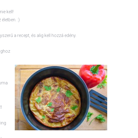
ie kell!
életben. :)
zerű a recept, és alig kell hozzá edény.
aghoz
gyma
a
t
ing