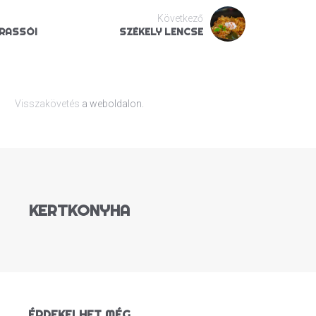
Következő
RASSÓI
SZÉKELY LENCSE
Visszakövetés
a weboldalon.
KERTKONYHA
ÉRDEKELHET MÉG