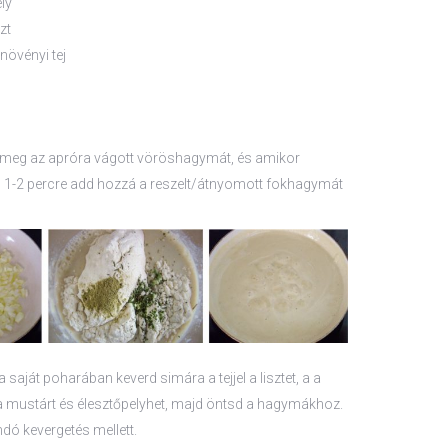
ly
zt
 növényi tej
d meg az apróra vágott vöröshagymát, és amikor
 1-2 percre add hozzá a reszelt/átnyomott fokhagymát
a saját poharában keverd simára a tejjel a lisztet, a a
 a mustárt és élesztőpelyhet, majd öntsd a hagymákhoz.
andó kevergetés mellett.