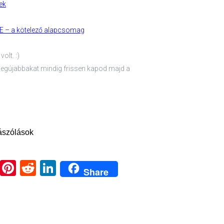
ek
 – a kötelező alapcsomag
olt. :)
a legújabbakat mindig frissen kapod majd a
ászólások
ook
tter
Email
Pinterest
Reddit
LinkedIn
Share