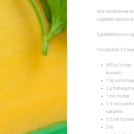
Ilyet mindenkinek enn
Legalább egyszer az 
Egyébként pofon egys
Hozzávalók 2-3 ad
500 g (3 nagy
krumpli)
1 fej vörösha
2 g fokhagym
1 mk mustár
1/3 mk szárítot
kakukkfű
1/3 mk rozmar
2 kk