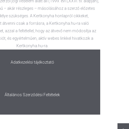
zerzői jogi védelem alatt áll (1999. évi LXXVI. tv. alapján),
 – akár részleges – másolásához a szerző előzetes
délye szükséges. A Kertkonyha honlapról cikkeket,
 átvenni csak a forrásra, a Kertkonyha.hu-ra való
t, azzal a feltétellel, hogy az átvevő nem módosítja az
iót, és egyértelműen, aktív webes linkkel hivatkozik a
Kertkonyha.hu-ra.
Adatkezelési tájékoztató
Általános Szerződési Feltételek