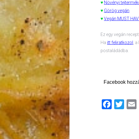
♥
Növényi tejtermék
♥
Görög vegán
♥
Vegán MUST HAVE
Ez egy vegán recept v
Ha
itt feliratkozol
, 
postaládádba.
Facebook hozz
Faceb
Twi