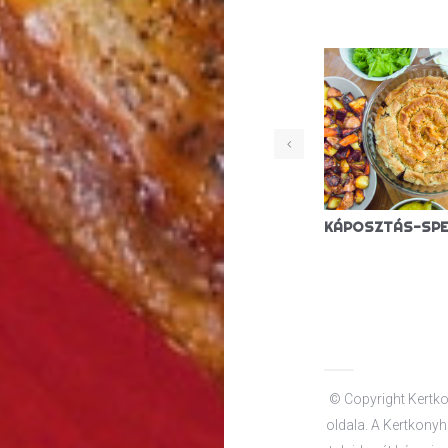
SZÉKELYKÁPOSZTA (VEGÁN)
© Copyright Kertko
oldala. A Kertkonyha