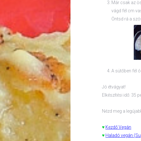
Már csak az ös
vágd fél cm va
Öntsd rá a szós
A sütőben fél 
Jó étvágyat!
Elkészítési idő: 35 p
Nézd meg a legúja
♥
Kezdő Vegán
♥
Haladó vegán (Su