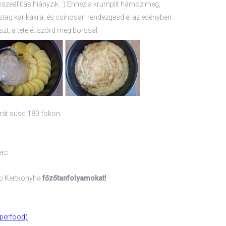
szeállítás hiányzik. :) Ehhez a krumplit hámoz meg,
stag karikákra, és csinosan rendezgesd el az edényben.
zt, a tetejét szórd meg borssal.
órát süsd 180 fokon.
erc
bb Kertkonyha
főzőtanfolyamokat!
perfood)