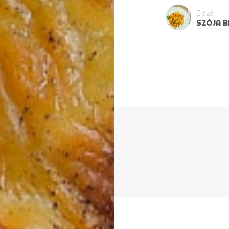
Előző
SZÓJA B