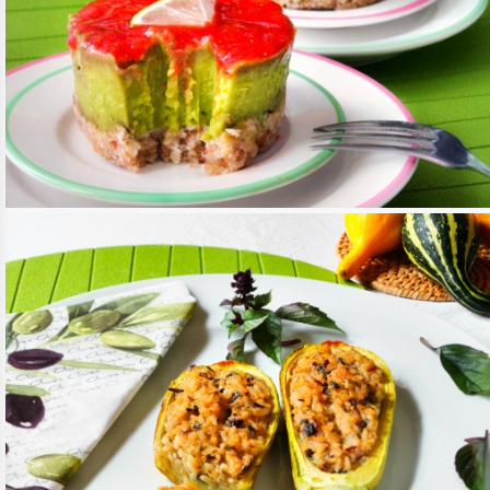
EPER-LIME TORTÁCSKÁK
TOVÁBB OLVASOM
ÉDESSÉG, DESSZERT