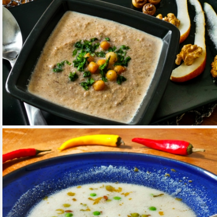
ŐSZ ÍZEI MELENGETŐ CSODALEVES
TOVÁBB OLVASOM
LEVESEK