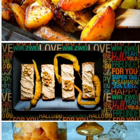
ILLATOS, HÉJAS KRUMPLI TEPSIBEN
TOVÁBB OLVASOM
KÖRETEK
OLÍVAPÁSTÉTOM
TOVÁBB OLVASOM
KENYÉRRE KENJÜK
/
MEDITERRÁN KONYHA