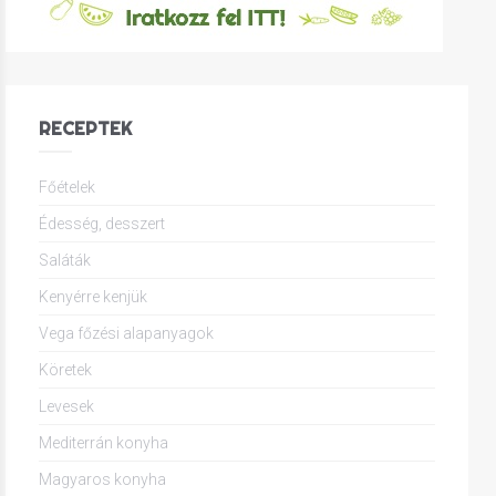
RECEPTEK
Főételek
Édesség, desszert
Saláták
Kenyérre kenjük
Vega főzési alapanyagok
Köretek
Levesek
Mediterrán konyha
Magyaros konyha