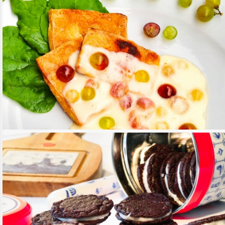
BORMÁRTÁS ÉS SZŐLŐ FÜSTÖLT
ALAPOKON
TOVÁBB OLVASOM
FŐÉTELEK