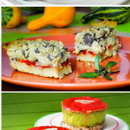
TOVÁBB OLVASOM
ÉDESSÉG, DESSZERT
ZÖLDSÉGES KÖLESFELFÚJT
TOVÁBB OLVASOM
FŐÉTELEK
/
MAGYAROS KONYHA