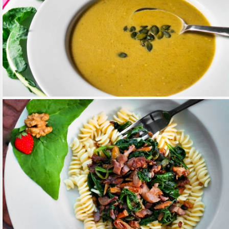
PIRÍTOTT BROKKOLI KRÉMLEVES
TOVÁBB OLVASOM
LEVESEK
/
RECEPTEK