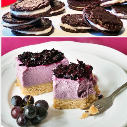
VEGÁN OREO KEKSZ
TOVÁBB OLVASOM
ÉDESSÉG, DESSZERT
OTHELLO SZŐLŐS SZELET