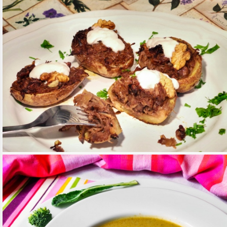
KÁPOSZTÁS KRUMPLI KOSÁRKÁK
TOVÁBB OLVASOM
FŐÉTELEK
/
KÖRETEK
/
MAGYAROS KONYHA