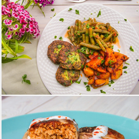
MEDITERRÁN LAKOMA
TOVÁBB OLVASOM
FŐÉTELEK
/
MEDITERRÁN KONYHA