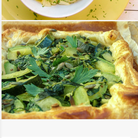
GÖRÖG LENCSERAGU
TOVÁBB OLVASOM
FŐÉTELEK
/
KÖRETEK
/
MEDITERRÁN KONYHA
ZÖLD GALETTE
TOVÁBB OLVASOM
RECEPTEK