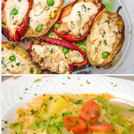
KARÁCSONYI SÜLT TÖLTÖTT PAPRIKA
TOVÁBB OLVASOM
FŐÉTELEK
/
KÖRETEK
/
MAGYAROS KONYHA