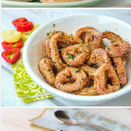
TOVÁBB OLVASOM
ÉDESSÉG, DESSZERT
/
MAGYAROS KONYHA
RÁNTOTT PAPRIKAKARIKÁK
TOVÁBB OLVASOM
KÖRETEK
/
RECEPTEK