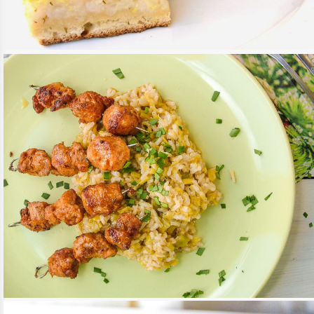
VEGÁN KAPROS-TÚRÓS LEPÉNY
TOVÁBB OLVASOM
ÉDESSÉG, DESSZERT
/
MAGYAROS KONYHA
GYROS NYÁRS ÉS PÓRÉHAGYMÁS RIZS
TOVÁBB OLVASOM
FŐÉTELEK
/
KÖRETEK
/
MEDITERRÁN KONYHA