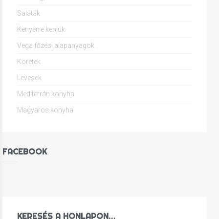
Saláták
Kenyérre kenjük
Vega főzési alapanyagok
Köretek
Levesek
Mediterrán konyha
Magyaros konyha
FACEBOOK
KERESÉS A HONLAPON…