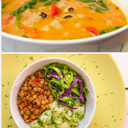
SZÍNPOMPÁS BABLEVES
TOVÁBB OLVASOM
LEVESEK
/
RECEPTEK