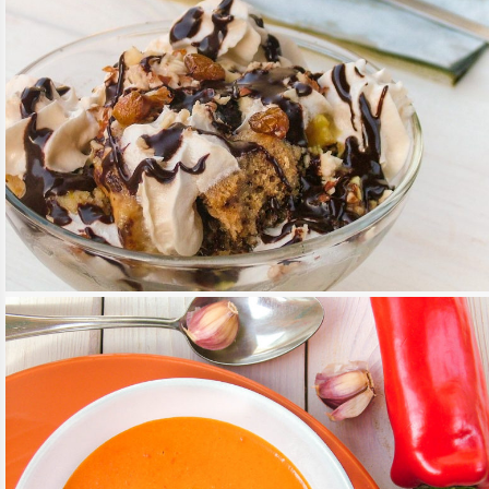
VEGÁN SOMLÓI
TOVÁBB OLVASOM
ÉDESSÉG, DESSZERT
/
MAGYAROS KONYHA