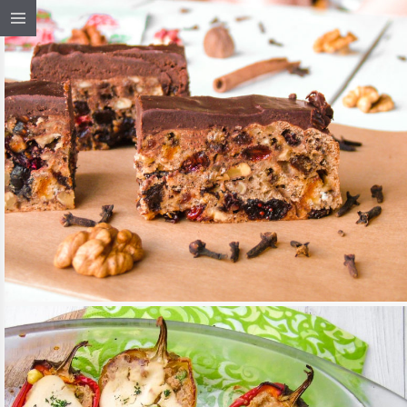
GYÜMÖLCSKENYÉR NON PLUSZ ULTRA
TOVÁBB OLVASOM
ÉDESSÉG, DESSZERT
/
MAGYAROS KONYHA