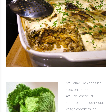
Szív alakú kelkáposzta
köszönti 2022-t!
Az újévi lencsével
kapcsolatban idén kicsit
későn ébredtem, de