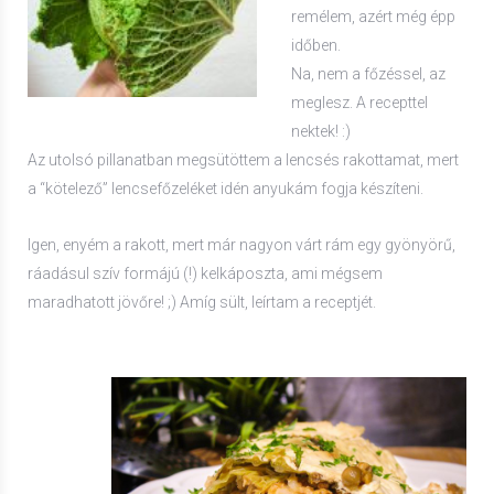
remélem, azért még épp
időben.
Na, nem a főzéssel, az
meglesz. A recepttel
nektek! :)
Az utolsó pillanatban megsütöttem a lencsés rakottamat, mert
a “kötelező” lencsefőzeléket idén anyukám fogja készíteni.
Igen, enyém a rakott, mert már nagyon várt rám egy gyönyörű,
ráadásul szív formájú (!) kelkáposzta, ami mégsem
maradhatott jövőre! ;) Amíg sült, leírtam a receptjét.