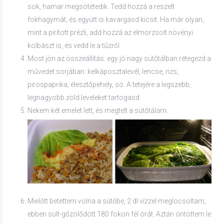
sok, hamar megsötétedik. Tedd hozzá a reszelt
fokhagymát, és együtt is kavargasd kicsit. Ha már olyan,
mint a pirított prézli, add hozzá az elmorzsolt növényi
kolbászt is, és vedd le a tűzről.
Most jön az összeállítás: egy jó nagy sütőtálban rétegezd a
művedet sorjában: kelkáposztalevél, lencse, rizs,
pirospaprika, élesztőpehely, só. A tetejére a legszebb,
legnagyobb zöld leveleket tartogasd.
Nekem két emelet lett, és megtelt a sütőtálam.
Mielőtt betettem volna a sütőbe, 2 dl vízzel meglocsoltam,
ebben sült-gőzölődött 180 fokon fél órát. Aztán öntöttem le