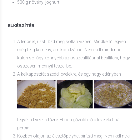
500 g növényi joghurt
ELKÉSZÍTÉS
A lencsét, rizst főzd meg sótlan vízben. Mindkettő legyen
még félig kemény, amikor elzárod. Nem kell mindenbe
külön só, úgy könnyebb az összeállításnál beállítani, hogy
összesen mennyit teszel be.
A kelkáposztát szedd levelekre, és egy nagy edényben
tegyél fel vizet a tűzre. Ebben gőzöld elő a leveleket pár
percig.
Közben olajon az élesztőpelyhet pirítsd meg. Nem kell neki