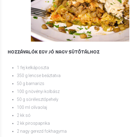
HOZZÁVALÓK EGY JÓ NAGY SÜTŐTÁLHOZ
1 fej kelkáposzta
350 g lencse beáztatva
50 g barnarizs
100 g növényi kolbász
50 g sörélesztőpehely
100 ml olívaolaj
2 kk só
2 kk pirospaprika
2 nagy gerezd fokhagyma