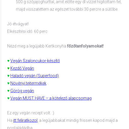
500 g szójajoghurttal, amit előtte egy dl vízzel hígítottam fel,
majd visszatettem az egészet további 30 percre a sütőbe.
Jó étvágyat!
Elkészítési idő: 60 perc
Nézd meg a legújabb Kertkonyha
főzőtanfolyamokat!
♥
Vegán Szaloncukor-készítő
♥
Kezdő Vegán
♥
Haladó vegán (Superfood)
♥
Növényi tejtermékek
♥
Görög vegán
♥
Vegán MUST HAVE – a kötelező alapcsomag
Ez egy vegán recept volt. :)
Ha
itt feliratkozol
, a legújabbakat mindig frissen kapod majd a
postaládádba.