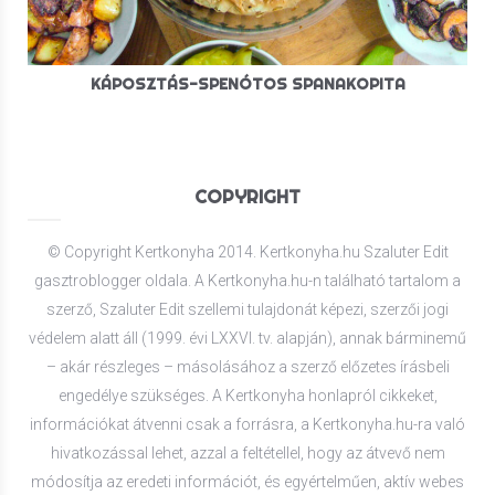
KÁPOSZTÁS-SPENÓTOS SPANAKOPITA
COPYRIGHT
© Copyright Kertkonyha 2014. Kertkonyha.hu Szaluter Edit
gasztroblogger oldala. A Kertkonyha.hu-n található tartalom a
szerző, Szaluter Edit szellemi tulajdonát képezi, szerzői jogi
védelem alatt áll (1999. évi LXXVI. tv. alapján), annak bárminemű
– akár részleges – másolásához a szerző előzetes írásbeli
engedélye szükséges. A Kertkonyha honlapról cikkeket,
információkat átvenni csak a forrásra, a Kertkonyha.hu-ra való
hivatkozással lehet, azzal a feltétellel, hogy az átvevő nem
módosítja az eredeti információt, és egyértelműen, aktív webes