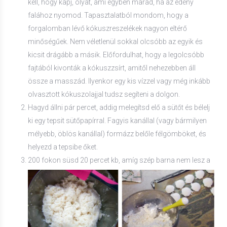
kell, hogy kapj, olyat, ami egyben marad, ha az edény
falához nyomod. Tapasztalatból mondom, hogy a
forgalomban lévő kókuszreszelékek nagyon eltérő
minőségűek. Nem véletlenül sokkal olcsóbb az egyik és
kicsit drágább a másik. Előfordulhat, hogy a legolcsóbb
fajtából kivonták a kókuszzsírt, amitől nehezebben áll
össze a masszád. Ilyenkor egy kis vízzel vagy még inkább
olvasztott kókuszolajjal tudsz segíteni a dolgon.
Hagyd állni pár percet, addig melegítsd elő a sütőt és bélelj
ki egy tepsit sütőpapírral. Fagyis kanállal (vagy bármilyen
mélyebb, öblös kanállal) formázz belőle félgömböket, és
helyezd a tepsibe őket.
200 fokon süsd 20 percet kb, amíg szép barna nem lesz a