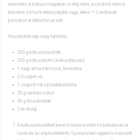
szerintem a kókusz magában is elég édes, a csokiról nem is
beszélve. De ha te édesszájúbb vagy, akkor 1-2 evőkanál
porcukorral állítsd be az ízét.
Hozzávalók egy nagy tepsihez
250 g kókuszreszerlék
250 g kókuszkrém (kókusztejszín)
1 nagy alma hámozva, lereszelve
2-3 csipet só
1 csapott mk szódabikarbóna
20 g vaníliás cukor
90 g étcsokoládé
2 kk étolaj
A kókuszreszeléket keverd össze a többi hozzávalóval (a
csoki és az olaj kivételével). Gyönyörűen ragadós masszát