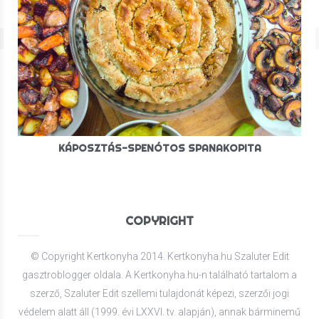
KÁPOSZTÁS-SPENÓTOS SPANAKOPITA
COPYRIGHT
© Copyright Kertkonyha 2014. Kertkonyha.hu Szaluter Edit
gasztroblogger oldala. A Kertkonyha.hu-n található tartalom a
szerző, Szaluter Edit szellemi tulajdonát képezi, szerzői jogi
védelem alatt áll (1999. évi LXXVI. tv. alapján), annak bárminemű