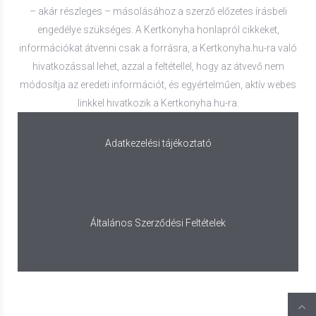
– akár részleges – másolásához a szerző előzetes írásbeli
engedélye szükséges. A Kertkonyha honlapról cikkeket,
információkat átvenni csak a forrásra, a Kertkonyha.hu-ra való
hivatkozással lehet, azzal a feltétellel, hogy az átvevő nem
módosítja az eredeti információt, és egyértelműen, aktív webes
linkkel hivatkozik a Kertkonyha.hu-ra.
Adatkezelési tájékoztató
Általános Szerződési Feltételek