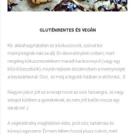
GLUTÉNMENTES ÉS VEGÁN
Kb. abbahagyhatatlan ez a kókuszcsók, szóval kis
mennyiségnek neki se állj. Én eleve előnyben voltam, mert
rengeteg kókuszreszelékem maradt karácsonyról (vagy egy
kilóról beszélünk), miután teljesen elszámoltam a mennyiséget
a bevásárlásnál. Ööö.. ez még a legjobb házban is előfordul.. :D
Nagyon jókor jött ez a recept most az ovis farsangra. Jó nagy
adagot küldtem a gyerekeknek, és nem jött belőle vissza egy
darab se! ;)
A végeredmény megfelelően édes, picit sós, tartalmas és
könnyű egyszerre. Én nem tettem hozzá plusz cukrot, mert