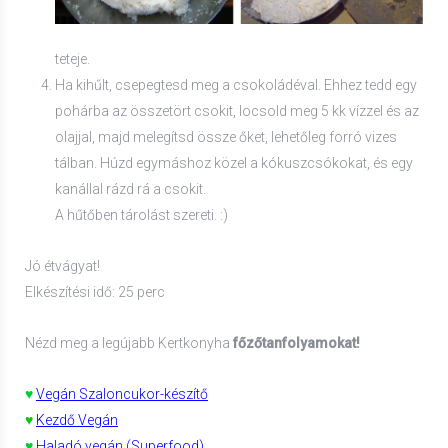
teteje.
Ha kihűlt, csepegtesd meg a csokoládéval. Ehhez tedd egy
pohárba az összetört csokit, locsold meg 5 kk vízzel és az
olajjal, majd melegítsd össze őket, lehetőleg forró vizes
tálban. Húzd egymáshoz közel a kókuszcsókokat, és egy
kanállal rázd rá a csokit.
A hűtőben tárolást szereti. :)
Jó étvágyat!
Elkészítési idő: 25 perc
Nézd meg a legújabb Kertkonyha
főzőtanfolyamokat!
♥
Vegán Szaloncukor-készítő
♥
Kezdő Vegán
♥
Haladó vegán (Superfood)