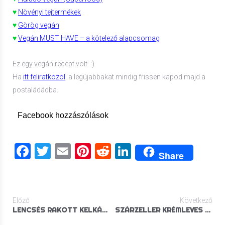
♥
Növényi tejtermékek
♥
Görög vegán
♥
Vegán MUST HAVE – a kötelező alapcsomag
Ez egy vegán recept volt. :)
Ha
itt feliratkozol
, a legújabbakat mindig frissen kapod majd a
postaládádba.
Facebook hozzászólások
Facebook
Twitter
Email
Pinterest
Reddit
LinkedIn
Share
Előző
Következő
LENCSÉS RAKOTT KELKÁPOSZTA MAGYAROSAN
SZÁRZELLER KRÉMLEVES PIRÍTOTT KELBIMBÓVAL